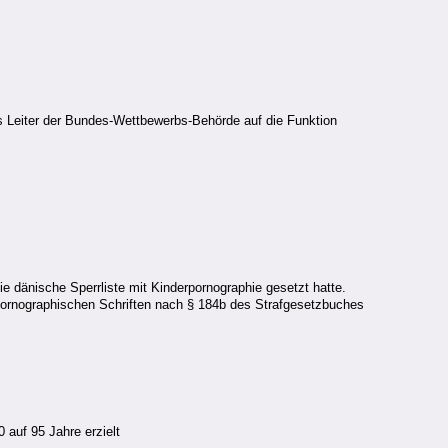
als Leiter der Bundes-Wettbewerbs-Behörde auf die Funktion
e dänische Sperrliste mit Kinderpornographie gesetzt hatte.
ornographischen Schriften nach § 184b des Strafgesetzbuches
 auf 95 Jahre erzielt