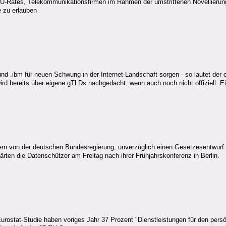
U-Rates, Telekommunikationsfirmen im Rahmen der umstrittenen Novellieru
e zu erlauben
d .ibm für neuen Schwung in der Internet-Landschaft sorgen - so lautet der o
 wird bereits über eigene gTLDs nachgedacht, wenn auch noch nicht offiziell.
rn von der deutschen Bundesregierung, unverzüglich einen Gesetzesentwurf
rten die Datenschützer am Freitag nach ihrer Frühjahrskonferenz in Berlin.
urostat-Studie haben voriges Jahr 37 Prozent "Dienstleistungen für den persö