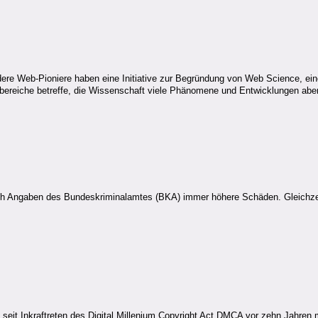
re Web-Pioniere haben eine Initiative zur Begründung von Web Science, ein
sbereiche betreffe, die Wissenschaft viele Phänomene und Entwicklungen aber
h Angaben des Bundeskriminalamtes (BKA) immer höhere Schäden. Gleichzeiti
 seit Inkraftreten des Digital Millenium Copyright Act DMCA vor zehn Jahre