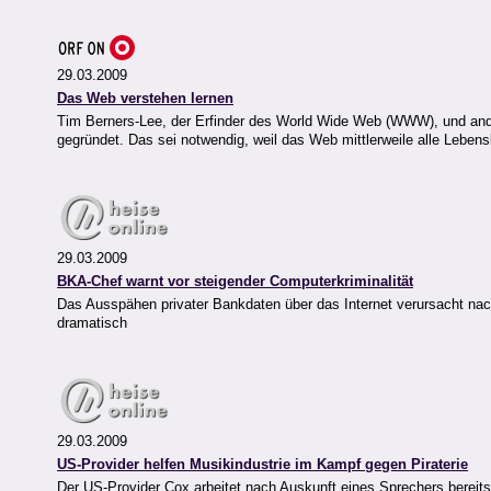
29.03.2009
Das Web verstehen lernen
Tim Berners-Lee, der Erfinder des World Wide Web (WWW), und ande
gegründet. Das sei notwendig, weil das Web mittlerweile alle Leben
29.03.2009
BKA-Chef warnt vor steigender Computerkriminalität
Das Ausspähen privater Bankdaten über das Internet verursacht nac
dramatisch
29.03.2009
US-Provider helfen Musikindustrie im Kampf gegen Piraterie
Der US-Provider Cox arbeitet nach Auskunft eines Sprechers bereits