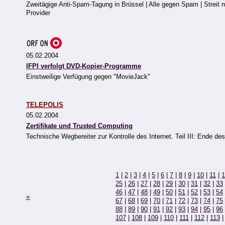
Zweitägige Anti-Spam-Tagung in Brüssel | Alle gegen Spam | Streit nu
Provider
05.02.2004
IFPI verfolgt DVD-Kopier-Programme
Einstweilige Verfügung gegen "MovieJack"
TELEPOLIS
05.02.2004
Zertifikate und Trusted Computing
Technische Wegbereiter zur Kontrolle des Internet. Teil III: Ende des
1
|
2
|
3
|
4
|
5
|
6
|
7
|
8
|
9
|
10
|
11
|
1
25
|
26
|
27
|
28
|
29
|
30
|
31
|
32
|
33
46
|
47
|
48
|
49
|
50
|
51
|
52
|
53
|
54
«
67
|
68
|
69
|
70
|
71
|
72
|
73
|
74
|
75
88
|
89
|
90
|
91
|
92
|
93
|
94
|
95
|
96
107
|
108
|
109
|
110
|
111
|
112
|
113