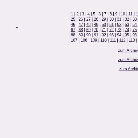
1
|
2
|
3
|
4
|
5
|
6
|
7
|
8
|
9
|
10
|
11
|
1
25
|
26
|
27
|
28
|
29
|
30
|
31
|
32
|
33
46
|
47
|
48
|
49
|
50
|
51
|
52
|
53
|
54
«
67
|
68
|
69
|
70
|
71
|
72
|
73
|
74
|
75
88
|
89
|
90
|
91
|
92
|
93
|
94
|
95
|
96
107
|
108
|
109
|
110
|
111
|
112
|
113
zum Archi
zum Archi
zum Archi