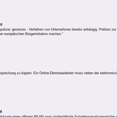
me
polizei- gesetzes - Verfahren von Unternehmen bereits anhängig. Petition zu
r europäischen Bürgerinitiative machen."
htsprechung zu kippen: Ein Online-Diensteanbieter muss neben der elektroni
at
e Nutzung eines offenen WLAN zwar zivilrechtliche Schadensersatzansprüche a