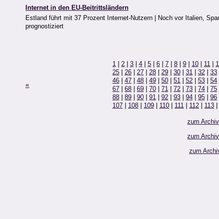
Internet in den EU-Beitrittsländern
Estland führt mit 37 Prozent Internet-Nutzern | Noch vor Italien, S
prognostiziert
1
|
2
|
3
|
4
|
5
|
6
|
7
|
8
|
9
|
10
|
11
|
1
25
|
26
|
27
|
28
|
29
|
30
|
31
|
32
|
33
46
|
47
|
48
|
49
|
50
|
51
|
52
|
53
|
54
«
67
|
68
|
69
|
70
|
71
|
72
|
73
|
74
|
75
88
|
89
|
90
|
91
|
92
|
93
|
94
|
95
|
96
107
|
108
|
109
|
110
|
111
|
112
|
113
zum Archi
zum Archi
zum Archi