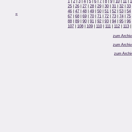
1
|
2
|
3
|
4
|
5
|
6
|
7
|
8
|
9
|
10
|
11
|
1
25
|
26
|
27
|
28
|
29
|
30
|
31
|
32
|
33
46
|
47
|
48
|
49
|
50
|
51
|
52
|
53
|
54
«
67
|
68
|
69
|
70
|
71
|
72
|
73
|
74
|
75
88
|
89
|
90
|
91
|
92
|
93
|
94
|
95
|
96
107
|
108
|
109
|
110
|
111
|
112
|
113
zum Archi
zum Archi
zum Archi