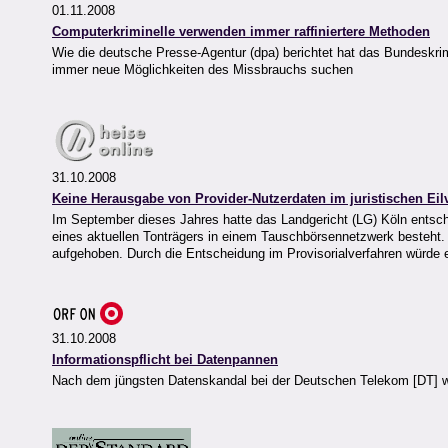
01.11.2008
Computerkriminelle verwenden immer raffiniertere Methoden
Wie die deutsche Presse-Agentur (dpa) berichtet hat das Bundeskrimi
immer neue Möglichkeiten des Missbrauchs suchen
31.10.2008
Keine Herausgabe von Provider-Nutzerdaten im juristischen Eil
Im September dieses Jahres hatte das Landgericht (LG) Köln entsch
eines aktuellen Tonträgers in einem Tauschbörsennetzwerk besteht
aufgehoben. Durch die Entscheidung im Provisorialverfahren würd
31.10.2008
Informationspflicht bei Datenpannen
Nach dem jüngsten Datenskandal bei der Deutschen Telekom [DT] wil