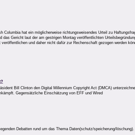
sh Columbia hat ein möglicherweise richtungsweisendes Urteil zu Haftungsfr
 das Gericht laut der am gestrigen Montag veröffentlichten Urteilsbegründu
t veröffentlichen und daher nicht dafür zur Rechenschaft gezogen werden kö
t?
sident Bill Clinton den Digital Millennium Copyright Act (DMCA) unterzeichne
g umkämpft. Gegensätzliche Einschätzung von EFF und Wired
ndlegenden Debatten rund um das Thema Daten(schutz/speicherung/löschung). Ei