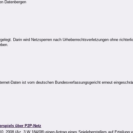
den Datenbergen
egt. Darin wird Netzsperren nach Urheberrechtsverletzungen ohne richterlic
eben.
Internet-Daten ist vom deutschen Bundesverfassungsgericht erneut eingeschrä
erspiels über P2P-Netz
2008 (Az. 3 W 184/08) einen Antrag eines Spieleherstellers auf Erteilung v