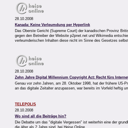
28.10.2008
Kanada: Keine Verleumdung per Hyperlink
Das Oberste Gericht (Supreme Court) der kanadischen Provinz Briti
gegen den Betreiber der Website p2pnet.net und Wikimedia entschied
verleumderischen Inhalten diese nicht im Sinne des Gesetzes selbs
28.10.2008
Zehn Jahre Digital Millennium Copyright Act: Recht fürs Interne
Genau vor zehn Jahren, am 28. Oktober 1998, hat der frühere US-Prä
an das digitale Zeitalter anzupassen, war bereits im Vorfeld hefti
TELEPOLIS
28.10.2008
Wo sind all die Beiträge hin?
Die Debatte um das "digitale Vergessen" ist weiterhin eine der gru
die älter als 2 Jahre sind, bei Heise Online