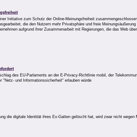
sfreiheit
u einer Initiative zum Schutz der Online-Meinungsfreiheit zusammengeschlo
sgearbeitet, die den Nutzern mehr Privatsphäre und freie Meinungsäußerung im
n Unternehmen aufgrund ihrer Zusammenarbeit mit Regierungen, die das Web üb
fordert
hlag des EU-Parlaments an der E-Privacy-Richtlinie mobil, der Telekommun
 "Netz- und Informationssicherheit" erlauben würde
ng die digitale Identität ihres Ex-Gatten gelöscht hat, wird zwar nicht wege