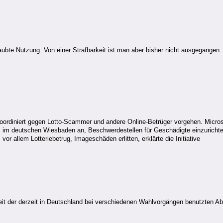
aubte Nutzung. Von einer Strafbarkeit ist man aber bisher nicht ausgegang
l koordiniert gegen Lotto-Scammer und andere Online-Betrüger vorgehen. Micr
m deutschen Wiesbaden an, Beschwerdestellen für Geschädigte einzurichten u
or allem Lotteriebetrug, Imageschäden erlitten, erklärte die Initiative
eit der derzeit in Deutschland bei verschiedenen Wahlvorgängen benutzten