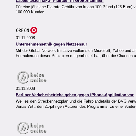
Labels testen MP3-"Flatrate" in Großbritannien
Für eine jährliche Flatrate-Gebühr von knapp 100 Pfund (126 Euro) v
100.000 Kunden
01.11.2008
Unternehmensethik gegen Netzzensur
Mit der Global Network Initiative wollen sich Microsoft, Yahoo un
Formulierung dieser Prinzipien mitgearbeitet hat, über die Chancen
01.11.2008
Berliner Verkehrsbetriebe gehen gegen iPhone-Applikation vor
Weil es den Streckennetzplan und die Fahrplandetails der BVG verwen
Jonas Witt, den 21-jährigen Autoren des Programms, zu einer Änderu