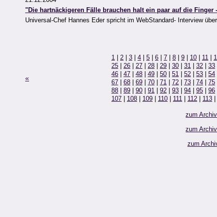
"Die hartnäckigeren Fälle brauchen halt ein paar auf die Finger 
Universal-Chef Hannes Eder spricht im WebStandard- Interview über 
1
|
2
|
3
|
4
|
5
|
6
|
7
|
8
|
9
|
10
|
11
|
1
25
|
26
|
27
|
28
|
29
|
30
|
31
|
32
|
33
46
|
47
|
48
|
49
|
50
|
51
|
52
|
53
|
54
«
67
|
68
|
69
|
70
|
71
|
72
|
73
|
74
|
75
88
|
89
|
90
|
91
|
92
|
93
|
94
|
95
|
96
107
|
108
|
109
|
110
|
111
|
112
|
113
zum Archi
zum Archi
zum Archi