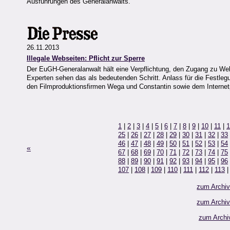
Ausführungen des Generalanwalts.
26.11.2013
Illegale Webseiten: Pflicht zur Sperre
Der EuGH-Generalanwalt hält eine Verpflichtung, den Zugang zu Webs
Experten sehen das als bedeutenden Schritt. Anlass für die Festlegu
den Filmproduktionsfirmen Wega und Constantin sowie dem Interne
1
|
2
|
3
|
4
|
5
|
6
|
7
|
8
|
9
|
10
|
11
|
1
25
|
26
|
27
|
28
|
29
|
30
|
31
|
32
|
33
46
|
47
|
48
|
49
|
50
|
51
|
52
|
53
|
54
«
67
|
68
|
69
|
70
|
71
|
72
|
73
|
74
|
75
88
|
89
|
90
|
91
|
92
|
93
|
94
|
95
|
96
107
|
108
|
109
|
110
|
111
|
112
|
113
zum Archi
zum Archi
zum Archi