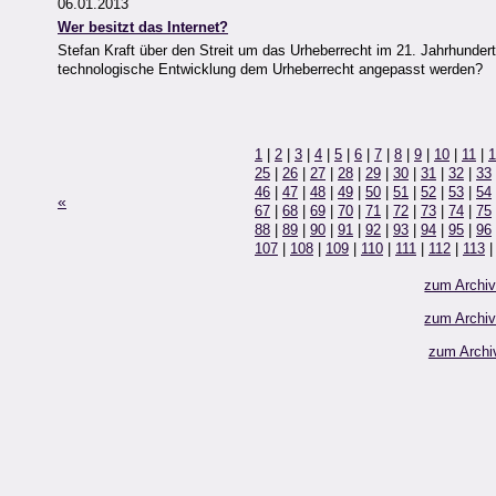
06.01.2013
Wer besitzt das Internet?
Stefan Kraft über den Streit um das Urheberrecht im 21. Jahrhunder
technologische Entwicklung dem Urheberrecht angepasst werden?
1
|
2
|
3
|
4
|
5
|
6
|
7
|
8
|
9
|
10
|
11
|
1
25
|
26
|
27
|
28
|
29
|
30
|
31
|
32
|
33
46
|
47
|
48
|
49
|
50
|
51
|
52
|
53
|
54
«
67
|
68
|
69
|
70
|
71
|
72
|
73
|
74
|
75
88
|
89
|
90
|
91
|
92
|
93
|
94
|
95
|
96
107
|
108
|
109
|
110
|
111
|
112
|
113
zum Archi
zum Archi
zum Archi