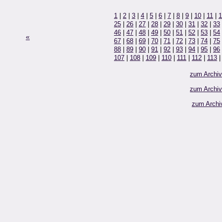
1
|
2
|
3
|
4
|
5
|
6
|
7
|
8
|
9
|
10
|
11
|
1
25
|
26
|
27
|
28
|
29
|
30
|
31
|
32
|
33
46
|
47
|
48
|
49
|
50
|
51
|
52
|
53
|
54
«
67
|
68
|
69
|
70
|
71
|
72
|
73
|
74
|
75
88
|
89
|
90
|
91
|
92
|
93
|
94
|
95
|
96
107
|
108
|
109
|
110
|
111
|
112
|
113
zum Archi
zum Archi
zum Archi