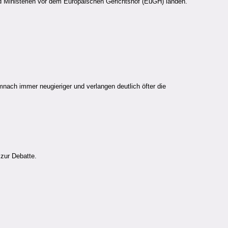
d Ministerien vor dem Europäischen Gerichtshof (EuGH) landen.
nach immer neugieriger und verlangen deutlich öfter die
 zur Debatte.