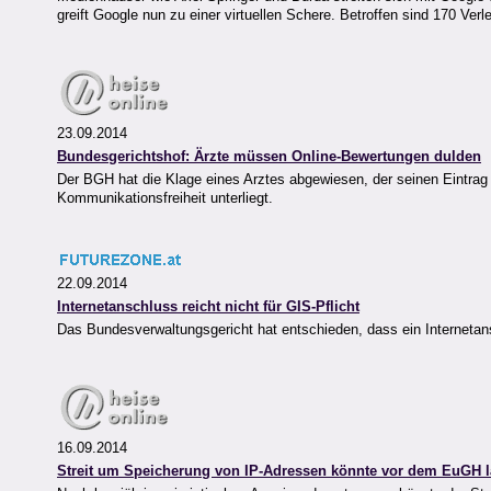
greift Google nun zu einer virtuellen Schere. Betroffen sind 170 Ver
23.09.2014
Bundesgerichtshof: Ärzte müssen Online-Bewertungen dulden
Der BGH hat die Klage eines Arztes abgewiesen, der seinen Eintrag
Kommunikationsfreiheit unterliegt.
22.09.2014
Internetanschluss reicht nicht für GIS-Pflicht
Das Bundesverwaltungsgericht hat entschieden, dass ein Internetansc
16.09.2014
Streit um Speicherung von IP-Adressen könnte vor dem EuGH 