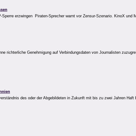
ssen
P-Sperre erzwingen  Piraten-Sprecher warnt vor Zensur-Szenario. KinoX und 
ohne richterliche Genehmigung auf Verbindungsdaten von Journalisten zuzugrei
annien
nverständnis des oder der Abgebildeten in Zukunft mit bis zu zwei Jahren Haf