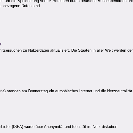
treit um die Speicherung von IP-Adressen durch deutsche Bundesbehörden un
nenbezogene Daten sind
r
sersuchen zu Nutzerdaten aktualisiert. Die Staaten in aller Welt werden dem
a) standen am Donnerstag ein europäisches Internet und die Netzneutralität
ieter (ISPA) wurde über Anonymität und Identität im Netz diskutiert.