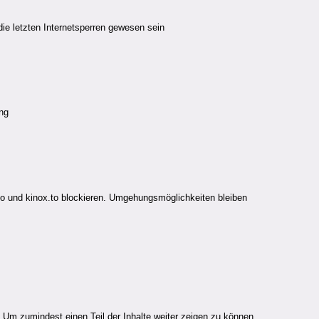
die letzten Internetsperren gewesen sein
ng
to und kinox.to blockieren. Umgehungsmöglichkeiten bleiben
 Um zumindest einen Teil der Inhalte weiter zeigen zu können,