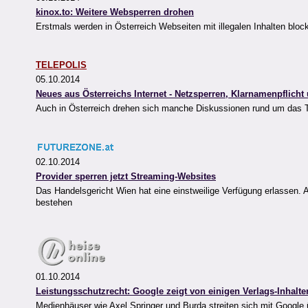
kinox.to: Weitere Websperren drohen
Erstmals werden in Österreich Webseiten mit illegalen Inhalten bloc
TELEPOLIS
05.10.2014
Neues aus Österreichs Internet - Netzsperren, Klarnamenpflicht
Auch in Österreich drehen sich manche Diskussionen rund um das Th
02.10.2014
Provider sperren jetzt Streaming-Websites
Das Handelsgericht Wien hat eine einstweilige Verfügung erlassen.
bestehen
01.10.2014
Leistungsschutzrecht: Google zeigt von einigen Verlags-Inhalte
Medienhäuser wie Axel Springer und Burda streiten sich mit Google 