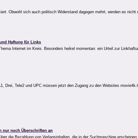
kiert. Obwohl sich auch politisch Widerstand dagegen mehrt, werden es nicht 
 und Haftung für Links
ema Internet im Kreis. Besonders heikel momentan: ein Urteil zur Linkhaftu
 A1, Drei, Tele2 und UPC müssen jetzt den Zugang zu den Websites movie4k.
n nur noch Überschriften an
über die Bezahlung von Verlagsinhalten, die in der Suchmaschine erscheinen.