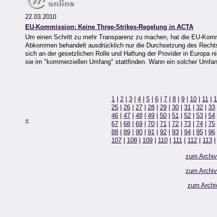
22.03.2010
EU-Kommission: Keine Three-Strikes-Regelung in ACTA
Um einen Schritt zu mehr Transparenz zu machen, hat die EU-Komm
Abkommen behandelt ausdrücklich nur die Durchsetzung des Rechts, a
sich an der gesetzlichen Rolle und Haftung der Provider in Europa ni
sie im "kommerziellen Umfang" stattfinden. Wann ein solcher Umfang 
1
|
2
|
3
|
4
|
5
|
6
|
7
|
8
|
9
|
10
|
11
|
1
25
|
26
|
27
|
28
|
29
|
30
|
31
|
32
|
33
46
|
47
|
48
|
49
|
50
|
51
|
52
|
53
|
54
«
67
|
68
|
69
|
70
|
71
|
72
|
73
|
74
|
75
88
|
89
|
90
|
91
|
92
|
93
|
94
|
95
|
96
107
|
108
|
109
|
110
|
111
|
112
|
113
zum Archi
zum Archi
zum Archi