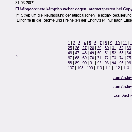
31.03.2009
EU-Abgeordnete kämpfen weiter gegen Internetsperren bei Copy
Im Streit um die Neufassung der europäischen Telecom-Regulierung 
"Eingriffe in die Rechte und Freiheiten der Endnutzer" nur nach Eins
1
|
2
|
3
|
4
|
5
|
6
|
7
|
8
|
9
|
10
|
11
|
1
25
|
26
|
27
|
28
|
29
|
30
|
31
|
32
|
33
46
|
47
|
48
|
49
|
50
|
51
|
52
|
53
|
54
«
67
|
68
|
69
|
70
|
71
|
72
|
73
|
74
|
75
88
|
89
|
90
|
91
|
92
|
93
|
94
|
95
|
96
107
|
108
|
109
|
110
|
111
|
112
|
113
zum Archi
zum Archi
zum Archi