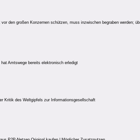
ernet vor den großen Konzernen schützen, muss inzwischen begraben werden; 
 hat Amtswege bereits elektronisch erledigt
 Kritik des Weltgipfels zur Informationsgesellschaft
 aus P2P-Netzen Original kaufen | Möglicher Zusatznutzen