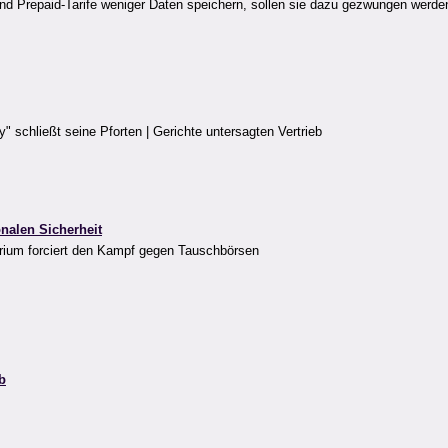
und Prepaid-Tarife weniger Daten speichern, sollen sie dazu gezwungen werden,
schließt seine Pforten | Gerichte untersagten Vertrieb
nalen Sicherheit
erium forciert den Kampf gegen Tauschbörsen
b