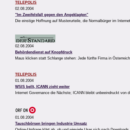
TELEPOLIS
02.08.2004
"Im Zweifelsfall gegen den Angeklagten"
Die einstige Hoffnung auf Musterurteile, die Normalbürger im Int
02.08.2004
Behördendienst auf Knopfdruck
Maus klicken statt Schlange stehen: Jede fünfte Firma in Österreich
TELEPOLIS
01.08.2004
WSIS bellt, ICANN zieht weiter
Internet Governance die Nächste; ICANN bleibt unbeeindruckt von der
01.08.2004
Tauschbörsen bringen Industrie Umsatz
Online-Umfrage klärt ab, ob und wieviele User sich nach Downloads